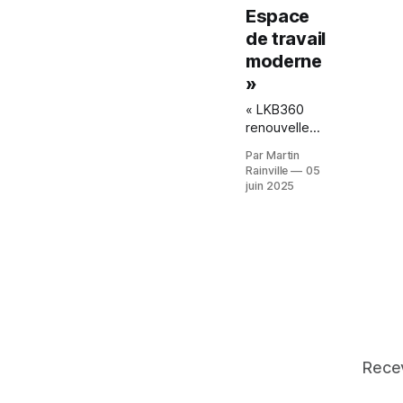
Espace
de travail
moderne
»
« LKB360
renouvelle
fièrement sa
Par Martin
certification
Rainville
05
Microsoft
juin 2025
Solution
Provider «
Espace de
travail
moderne »,
garantissant
innovation,
sécurité et
efficacité à
ses clients
Recev
PME du
Québec. »