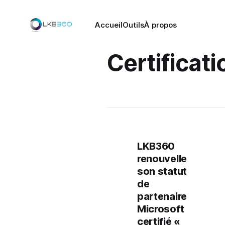
Accueil
Outils
À propos
Certificati
LKB360
renouvelle
son statut
de
partenaire
Microsoft
certifié «