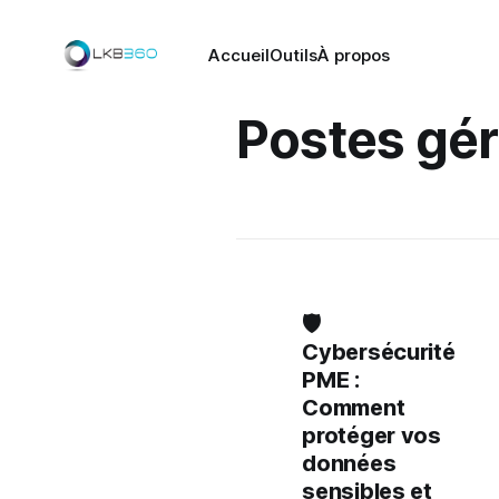
Accueil
Outils
À propos
Postes gé
🛡️
Cybersécurité
PME :
Comment
protéger vos
données
sensibles et