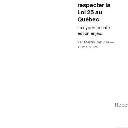
respecter la
Loi 25 au
Québec
La cybersécurité
est un enjeu
stratégique pour les
Par Martin Rainville
PME du Québec.
13 mai 2025
Découvrez
comment protéger
vos données
sensibles et
respecter la Loi 25
grâce à des outils
simples et
concrets.
Recev